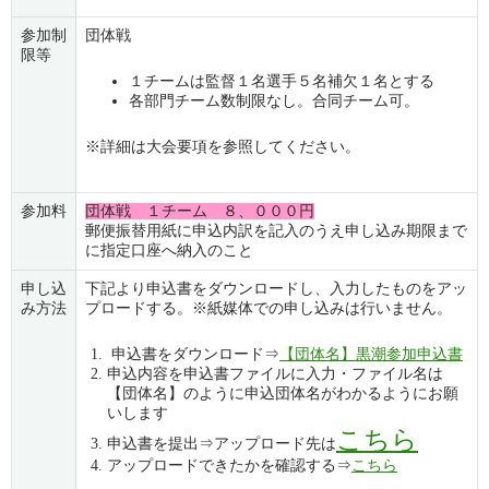
参加制
団体戦
限等
１チームは監督１名選手５名補欠１名とする
各部門チーム数制限なし。合同チーム可。
※詳細は大会要項を参照してください。
参加料
団体戦 １チーム ８、０００円
郵便振替用紙に申込内訳を記入のうえ申し込み期限まで
に指定口座へ納入のこと
申し込
下記より申込書をダウンロードし、入力したものをアッ
み方法
プロードする。※紙媒体での申し込みは行いません。
申込書をダウンロード⇒
【団体名】黒潮参加申込書
申込内容を申込書ファイルに入力・ファイル名は
【団体名】のように申込団体名がわかるようにお願
いします
こちら
申込書を提出⇒アップロード先は
アップロードできたかを確認する⇒
こちら