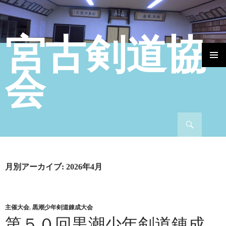
宮古剣道協
コンテンツへ移動
会
検索
月別アーカイブ: 2026年4月
主催大会
,
黒潮少年剣道錬成大会
第５０回黒潮少年剣道錬成