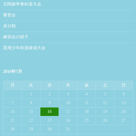
北鴎旗争奪剣道大会
審査会
未分類
練習会の様子
黒潮少年剣道錬成大会
2014年7月
月
火
水
木
金
土
日
1
2
3
4
5
6
7
8
9
10
11
12
13
14
15
16
17
18
19
20
21
22
23
24
25
26
27
28
29
30
31