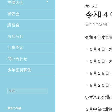
主催大会
お知らせ
令和４
審査会
2022年2月16日
講習会
お知らせ
令和４年度宮
行事予定
・５月４日（
問い合わせ
・５月５日（
少年団員募集
・９月１９日
・９月２５日
検索:
いずれも会場
最近の投稿
３月中旬に北