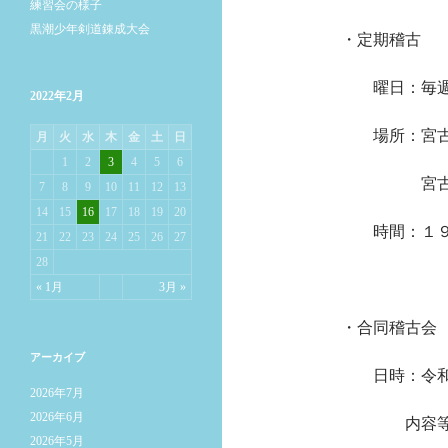
練習会の様子
黒潮少年剣道錬成大会
・定期稽古
曜日：毎週火
2022年2月
場所：宮古市
月
火
水
木
金
土
日
1
2
3
4
5
6
宮古市小山
7
8
9
10
11
12
13
14
15
16
17
18
19
20
時間：１９時
21
22
23
24
25
26
27
28
« 1月
3月 »
・合同稽古会
アーカイブ
日時：令和４
2026年7月
2026年6月
内容等は参
2026年5月