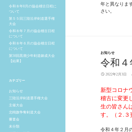
年と異なりま
令和８年8月の協会稽古日程に
さい。
ついて
第５５回三陸沿岸剣道選手権
大会
令和８年７月の協会稽古日程
について
令和８年６月の協会稽古日程
について
お知らせ
第50回黒潮少年剣道錬成大会
令和４
【結果】
2022年2月3日
カテゴリー
新型コロナ
お知らせ
稽古に変更
三陸沿岸剣道選手権大会
主催大会
生の皆さん
北鴎旗争奪剣道大会
す。（２.３
審査会
未分類
令和４年２月