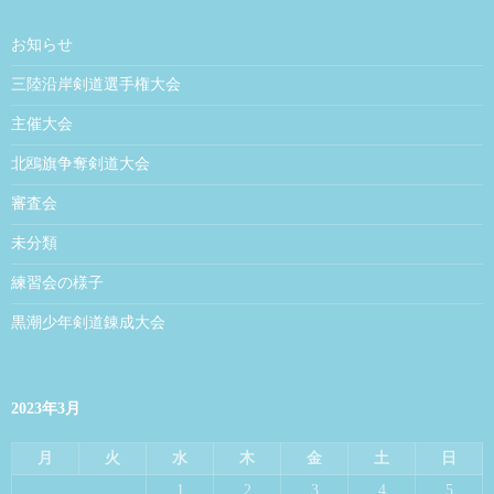
お知らせ
三陸沿岸剣道選手権大会
主催大会
北鴎旗争奪剣道大会
審査会
未分類
練習会の様子
黒潮少年剣道錬成大会
2023年3月
月
火
水
木
金
土
日
1
2
3
4
5