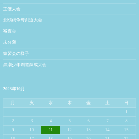
主催大会
北鴎旗争奪剣道大会
審査会
未分類
練習会の様子
黒潮少年剣道錬成大会
2023年10月
月
火
水
木
金
土
日
1
2
3
4
5
6
7
8
9
10
11
12
13
14
15
16
17
18
19
20
21
22