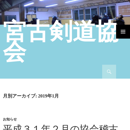
宮古剣道協
コンテンツへ移動
会
検索
月別アーカイブ: 2019年1月
お知らせ
平成３１年２月の協会稽古