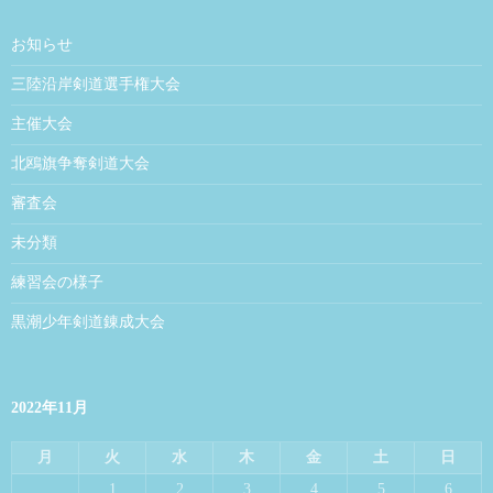
お知らせ
三陸沿岸剣道選手権大会
主催大会
北鴎旗争奪剣道大会
審査会
未分類
練習会の様子
黒潮少年剣道錬成大会
2022年11月
月
火
水
木
金
土
日
1
2
3
4
5
6