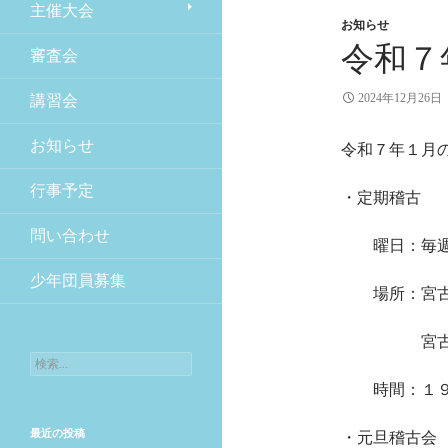
主催大会
お知らせ
令和７
審査会
2024年12月26日
講習会
お知らせ
令和７年１月
行事予定
・定期稽古
問い合わせ
曜日：毎週火
少年団員募集
場所：宮古市
宮古市小山
検索:
時間：１９時
最近の投稿
・元旦稽古会