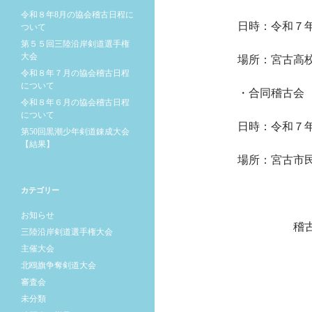
令和８年8月の協会稽古日程に
日時：令和７
ついて
第５５回三陸沿岸剣道選手権
大会
場所：宮古高
令和８年７月の協会稽古日程
について
・合同稽古会
令和８年６月の協会稽古日程
について
日時：令和７
第50回黒潮少年剣道錬成大会
【結果】
場所：宮古市
カテゴリー
お知らせ
稽古日程に
三陸沿岸剣道選手権大会
主催大会
北鴎旗争奪剣道大会
審査会
未分類