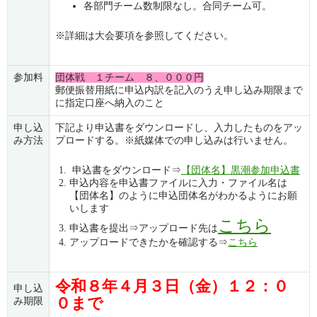
各部門チーム数制限なし。合同チーム可。
※詳細は大会要項を参照してください。
参加料
団体戦 １チーム ８、０００円
郵便振替用紙に申込内訳を記入のうえ申し込み期限まで
に指定口座へ納入のこと
申し込
下記より申込書をダウンロードし、入力したものをアッ
み方法
プロードする。※紙媒体での申し込みは行いません。
申込書をダウンロード⇒
【団体名】黒潮参加申込書
申込内容を申込書ファイルに入力・ファイル名は
【団体名】のように申込団体名がわかるようにお願
いします
こちら
申込書を提出⇒アップロード先は
アップロードできたかを確認する⇒
こちら
令和８年４月３日（金）１２：０
申し込
０まで
み期限