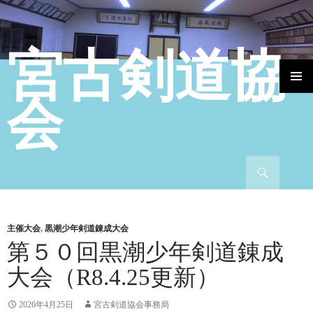
宮古剣道協
コンテンツへ移動
会
検索
主催大会
,
黒潮少年剣道錬成大会
第５０回黒潮少年剣道錬成
大会（R8.4.25更新）
2026年4月25日
宮古剣道協会事務局