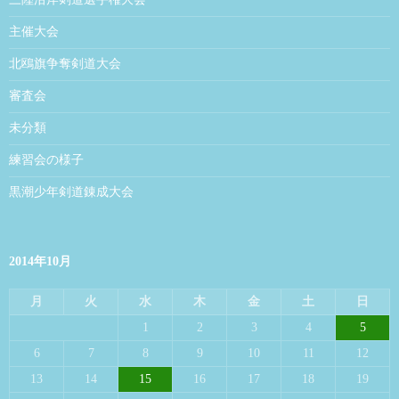
主催大会
北鴎旗争奪剣道大会
審査会
未分類
練習会の様子
黒潮少年剣道錬成大会
2014年10月
月
火
水
木
金
土
日
1
2
3
4
5
6
7
8
9
10
11
12
13
14
15
16
17
18
19