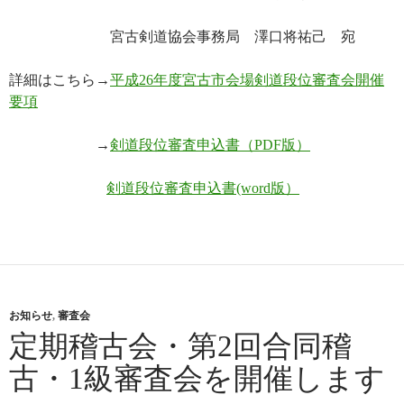
宮古剣道協会事務局 澤口将祐己 宛
詳細はこちら→
平成26年度宮古市会場剣道段位審査会開催
要項
→
剣道段位審査申込書（PDF版）
剣道段位審査申込書(word版）
お知らせ
,
審査会
定期稽古会・第2回合同稽
古・1級審査会を開催します