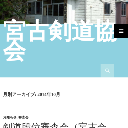
宮古剣道協
コンテンツへ移動
会
検索
月別アーカイブ: 2014年10月
お知らせ
,
審査会
剣道段位審査会（宮古会