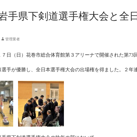
回岩手県下剣道選手権大会と全
管理業者
１７日（日）花巻市総合体育館第３アリーナで開催された第73
将選手が優勝し、全日本選手権大会の出場権を得ました。２年