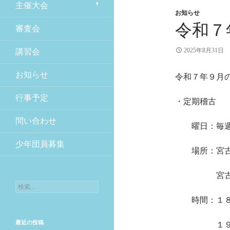
主催大会
お知らせ
令和７
審査会
2025年8月31日
講習会
お知らせ
令和７年９月
行事予定
・定期稽古
問い合わせ
曜日：毎週火
少年団員募集
場所：宮古市
宮古市小山
検索:
時間：１８時
最近の投稿
１９時３０