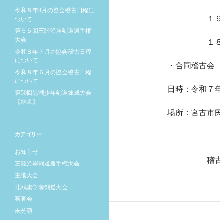
令和８年8月の協会稽古日程に
１９時３０
ついて
第５５回三陸沿岸剣道選手権
大会
１８：００～
令和８年７月の協会稽古日程
について
・合同稽古会
令和８年６月の協会稽古日程
について
日時：令和７
第50回黒潮少年剣道錬成大会
【結果】
場所：宮古市
カテゴリー
お知らせ
稽古日程に
三陸沿岸剣道選手権大会
主催大会
北鴎旗争奪剣道大会
審査会
未分類