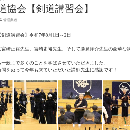
道協会【剣道講習会】
管理業者
剣道講習会】令和7年8月1日～2日
に宮崎正裕先生、宮崎史裕先生、そして勝見洋介先生の豪華な
ら一般まで多くのことを学ばさせていただきました。
合間をぬって今年も来ていただいた講師先生に感謝です！