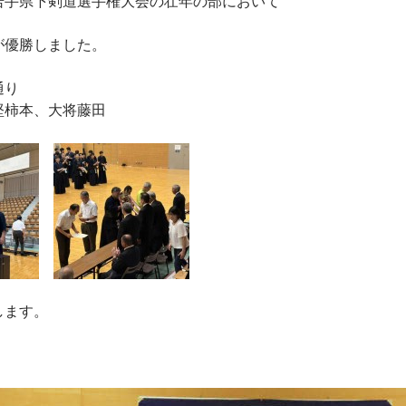
回岩手県下剣道選手権大会の壮年の部において
が優勝しました。
通り
堅柿本、大将藤田
します。