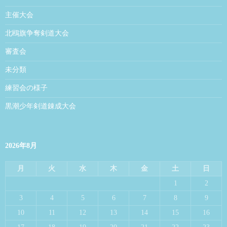
主催大会
北鴎旗争奪剣道大会
審査会
未分類
練習会の様子
黒潮少年剣道錬成大会
2026年8月
月
火
水
木
金
土
日
1
2
3
4
5
6
7
8
9
10
11
12
13
14
15
16