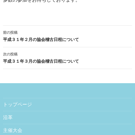
前の投稿
投稿ナビゲーション
平成３１年２月の協会稽古日程について
次の投稿
平成３１年３月の協会稽古日程について
トップページ
沿革
主催大会