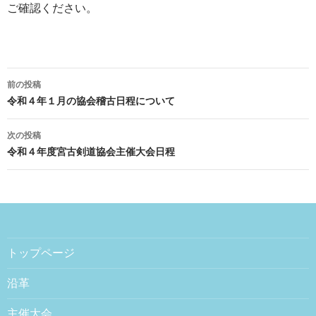
ご確認ください。
前の投稿
投稿ナビゲーション
令和４年１月の協会稽古日程について
次の投稿
令和４年度宮古剣道協会主催大会日程
トップページ
沿革
主催大会