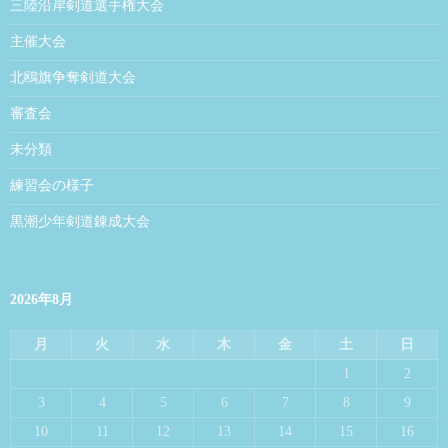
三陸沿岸剣道選手権大会
主催大会
北鴎旗争奪剣道大会
審査会
未分類
練習会の様子
黒潮少年剣道錬成大会
2026年8月
月
火
水
木
金
土
日
1
2
3
4
5
6
7
8
9
10
11
12
13
14
15
16