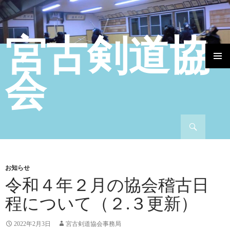
宮古剣道協
コンテンツへ移動
会
検索
お知らせ
令和４年２月の協会稽古日
程について（２.３更新）
2022年2月3日
宮古剣道協会事務局