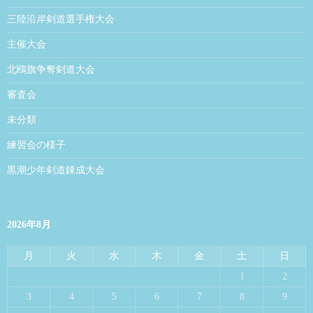
三陸沿岸剣道選手権大会
主催大会
北鴎旗争奪剣道大会
審査会
未分類
練習会の様子
黒潮少年剣道錬成大会
2026年8月
月
火
水
木
金
土
日
1
2
3
4
5
6
7
8
9