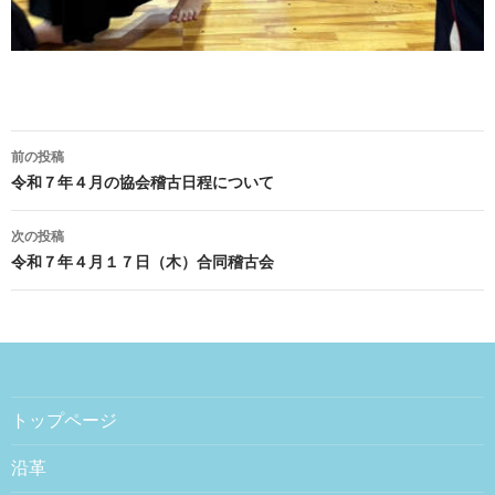
前の投稿
投稿ナビゲーション
令和７年４月の協会稽古日程について
次の投稿
令和７年４月１７日（木）合同稽古会
トップページ
沿革