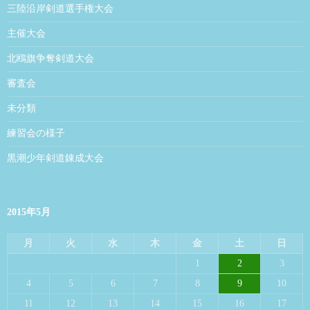
三陸沿岸剣道選手権大会
主催大会
北鴎旗争奪剣道大会
審査会
未分類
練習会の様子
黒潮少年剣道錬成大会
2015年5月
月
火
水
木
金
土
日
1
2
3
4
5
6
7
8
9
10
11
12
13
14
15
16
17