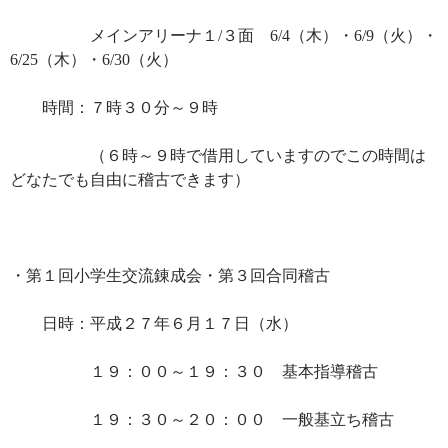
メインアリーナ１/３面 6/4（木）・6/9（火）・
6/25（木）・6/30（火）
時間：７時３０分～９時
（６時～９時で借用していますのでこの時間は
どなたでも自由に稽古できます）
・第１回小学生交流錬成会・第３回合同稽古
日時：平成２７年６月１７日（水）
１９：００～１９：３０ 基本指導稽古
１９：３０～２０：００ 一般基立ち稽古