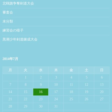
北鴎旗争奪剣道大会
審査会
未分類
練習会の様子
黒潮少年剣道錬成大会
2014年7月
月
火
水
木
金
土
日
1
2
3
4
5
6
7
8
9
10
11
12
13
14
15
16
17
18
19
20
21
22
23
24
25
26
27
28
29
30
31