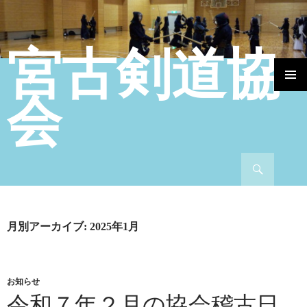
宮古剣道協
コンテンツへ移動
会
検索
月別アーカイブ: 2025年1月
お知らせ
令和７年２月の協会稽古日