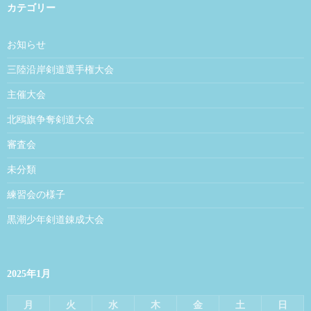
カテゴリー
お知らせ
三陸沿岸剣道選手権大会
主催大会
北鴎旗争奪剣道大会
審査会
未分類
練習会の様子
黒潮少年剣道錬成大会
2025年1月
月
火
水
木
金
土
日