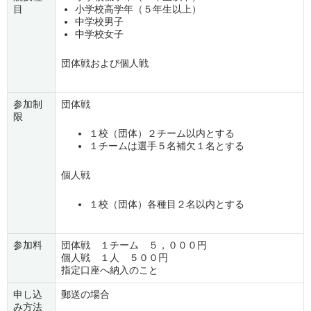
目
小学校高学年（５年生以上）
中学校男子
中学校女子
団体戦および個人戦
参加制
団体戦
限
１校（団体）２チーム以内とする
１チームは選手５名補欠１名とする
個人戦
１校（団体）各種目２名以内とする
参加料
団体戦 １チーム ５，０００円
個人戦 １人 ５００円
指定口座へ納入のこと
申し込
郵送の場合
み方法