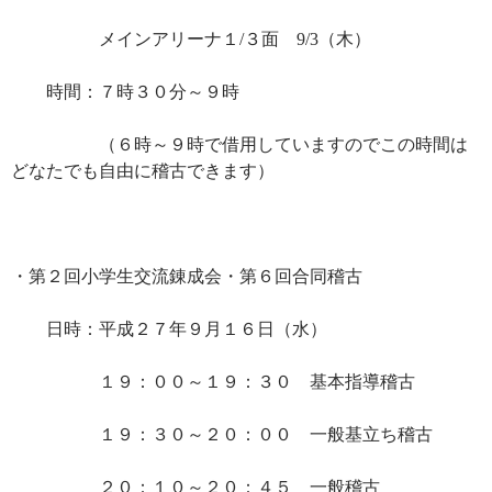
メインアリーナ１/３面 9/3（木）
時間：７時３０分～９時
（６時～９時で借用していますのでこの時間は
どなたでも自由に稽古できます）
・第２回小学生交流錬成会・第６回合同稽古
日時：平成２７年９月１６日（水）
１９：００～１９：３０ 基本指導稽古
１９：３０～２０：００ 一般基立ち稽古
２０：１０～２０：４５ 一般稽古