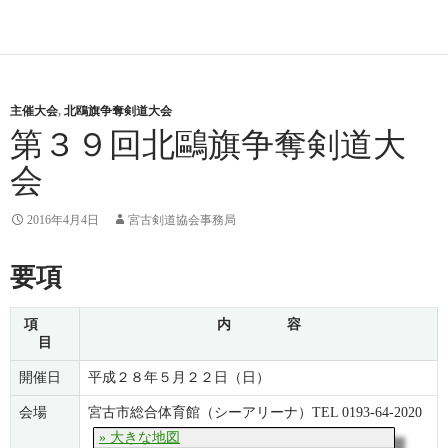
主催大会
,
北鴎旗争奪剣道大会
第３９回北鷗旗争奪剣道大
会
2016年4月4日
宮古剣道協会事務局
要項
項
内 容
目
開催日
平成２８年５月２２日（日）
会場
宮古市総合体育館（シーアリーナ）TEL 0193-64-2020
» 大きな地図