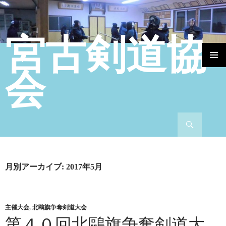
宮古剣道協
コンテンツへ移動
会
検索
月別アーカイブ: 2017年5月
主催大会
,
北鴎旗争奪剣道大会
第４０回北鷗旗争奪剣道大