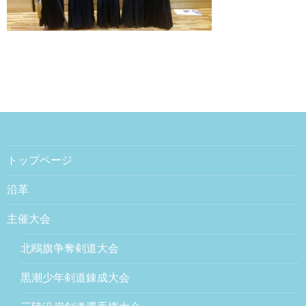
トップページ
沿革
主催大会
北鴎旗争奪剣道大会
黒潮少年剣道錬成大会