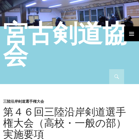
宮古剣道協
コンテンツへ移動
会
検索
三陸沿岸剣道選手権大会
第４６回三陸沿岸剣道選手
権大会（高校・一般の部）
実施要項