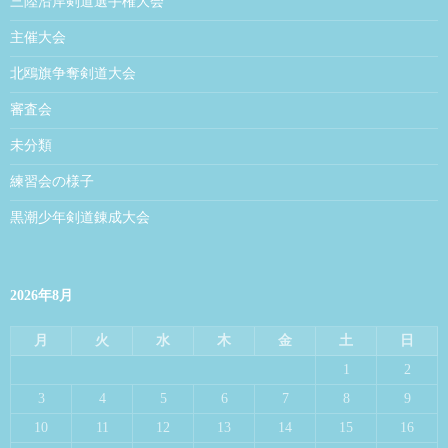
三陸沿岸剣道選手権大会
主催大会
北鴎旗争奪剣道大会
審査会
未分類
練習会の様子
黒潮少年剣道錬成大会
2026年8月
月
火
水
木
金
土
日
1
2
3
4
5
6
7
8
9
10
11
12
13
14
15
16