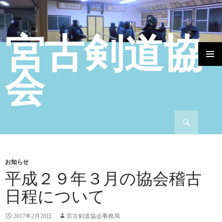
宮古剣道協
コンテンツへ移動
会
検索
お知らせ
平成２９年３月の協会稽古
日程について
2017年2月28日
宮古剣道協会事務局