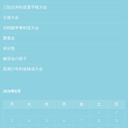
三陸沿岸剣道選手権大会
主催大会
北鴎旗争奪剣道大会
審査会
未分類
練習会の様子
黒潮少年剣道錬成大会
2026年8月
月
火
水
木
金
土
日
1
2
3
4
5
6
7
8
9