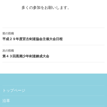
多くの参加をお願いします。
前の投稿
投稿ナビゲーション
平成２９年度宮古剣道協会主催大会日程
次の投稿
第４３回黒潮少年剣道錬成大会
トップページ
沿革