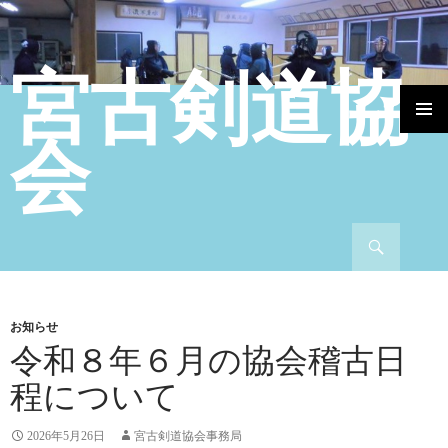
宮古剣道協
コンテンツへ移動
会
検索
お知らせ
令和８年６月の協会稽古日
程について
2026年5月26日
宮古剣道協会事務局