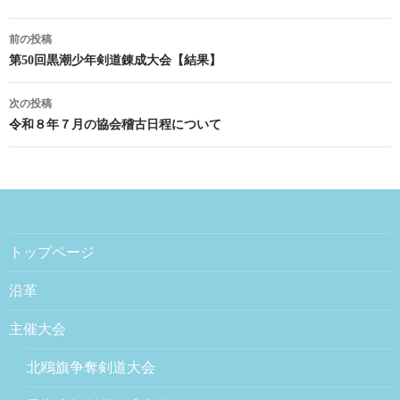
前の投稿
投稿ナビゲーション
第50回黒潮少年剣道錬成大会【結果】
次の投稿
令和８年７月の協会稽古日程について
トップページ
沿革
主催大会
北鴎旗争奪剣道大会