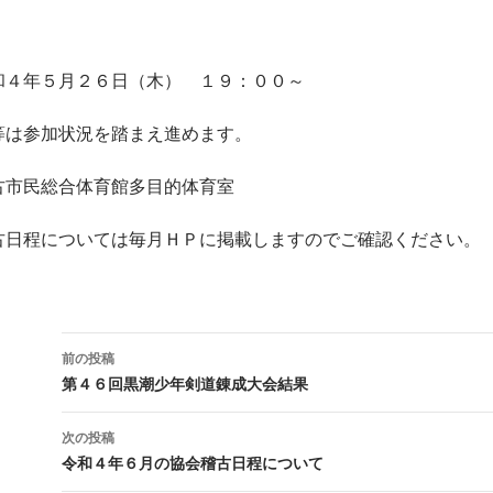
年５月２６日（木） １９：００～
加状況を踏まえ進めます。
民総合体育館多目的体育室
ついては毎月ＨＰに掲載しますのでご確認ください。
前の投稿
投稿ナビゲーション
第４６回黒潮少年剣道錬成大会結果
次の投稿
令和４年６月の協会稽古日程について