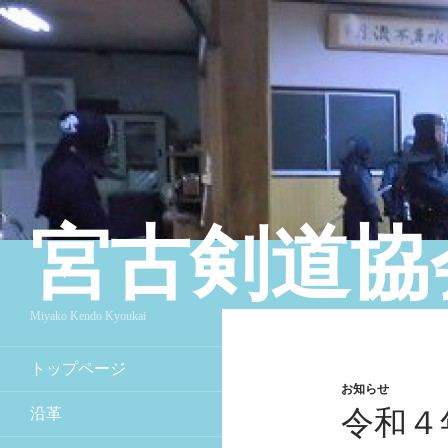
宮古剣道協
検索
Miyako Kendo Kyoukai
トップページ
お知らせ
沿革
令和４