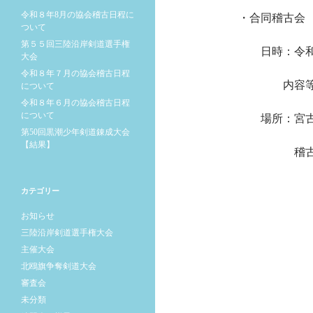
令和８年8月の協会稽古日程に
・合同稽古会
ついて
第５５回三陸沿岸剣道選手権
日時：令和４
大会
令和８年７月の協会稽古日程
内容等は参
について
令和８年６月の協会稽古日程
について
場所：宮古市
第50回黒潮少年剣道錬成大会
【結果】
稽古日程に
カテゴリー
お知らせ
三陸沿岸剣道選手権大会
主催大会
北鴎旗争奪剣道大会
審査会
未分類