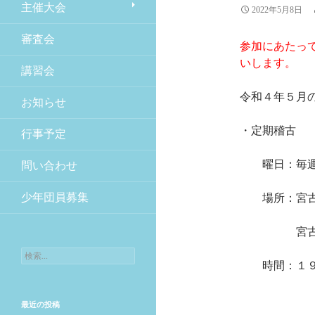
主催大会
2022年5月8日
審査会
参加にあたっ
いします。
講習会
令和４年５月
お知らせ
・定期稽古
行事予定
曜日：毎週火
問い合わせ
少年団員募集
場所：宮古市
宮古市小山
検索:
時間：１９時
最近の投稿